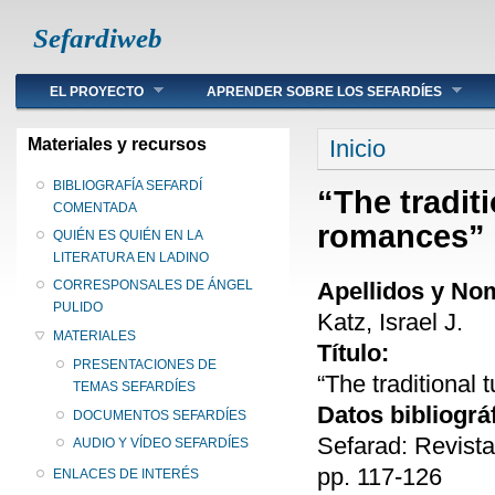
Sefardiweb
Main menu
EL PROYECTO
APRENDER SOBRE LOS SEFARDÍES
Se encuentra ust
Materiales y recursos
Inicio
BIBLIOGRAFÍA SEFARDÍ
“The traditi
COMENTADA
romances”
QUIÉN ES QUIÉN EN LA
LITERATURA EN LADINO
Apellidos y No
CORRESPONSALES DE ÁNGEL
PULIDO
Katz, Israel J.
MATERIALES
Título:
PRESENTACIONES DE
“The traditional 
TEMAS SEFARDÍES
Datos bibliográ
DOCUMENTOS SEFARDÍES
Sefarad: Revista
AUDIO Y VÍDEO SEFARDÍES
pp. 117-126
ENLACES DE INTERÉS