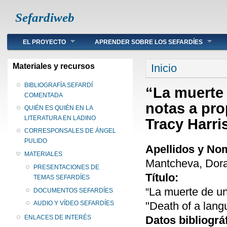
Sefardiweb
Main menu
EL PROYECTO
APRENDER SOBRE LOS SEFARDÍES
Se encuentra ust
Materiales y recursos
Inicio
BIBLIOGRAFÍA SEFARDÍ
“La muerte 
COMENTADA
notas a pro
QUIÉN ES QUIÉN EN LA
LITERATURA EN LADINO
Tracy Harri
CORRESPONSALES DE ÁNGEL
PULIDO
Apellidos y No
MATERIALES
Mantcheva, Dor
PRESENTACIONES DE
Título:
TEMAS SEFARDÍES
“La muerte de un
DOCUMENTOS SEFARDÍES
"Death of a lang
AUDIO Y VÍDEO SEFARDÍES
Datos bibliográ
ENLACES DE INTERÉS