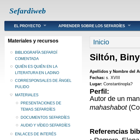
Sefardiweb
Main menu
EL PROYECTO
APRENDER SOBRE LOS SEFARDÍES
Se encuentra ust
Materiales y recursos
Inicio
BIBLIOGRAFÍA SEFARDÍ
Siltón, Bin
COMENTADA
QUIÉN ES QUIÉN EN LA
Apellidos y Nombre del A
LITERATURA EN LADINO
Fechas:
s. XVIII
CORRESPONSALES DE ÁNGEL
Lugar:
Constantinopla?
PULIDO
Perfil:
MATERIALES
Autor de un man
PRESENTACIONES DE
mahashabot
(Con
TEMAS SEFARDÍES
DOCUMENTOS SEFARDÍES
AUDIO Y VÍDEO SEFARDÍES
Referencias bib
ENLACES DE INTERÉS