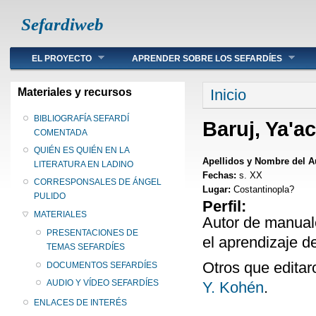
Sefardiweb
Main menu
EL PROYECTO
APRENDER SOBRE LOS SEFARDÍES
Se encuentra ust
Materiales y recursos
Inicio
BIBLIOGRAFÍA SEFARDÍ
Baruj, Ya'a
COMENTADA
QUIÉN ES QUIÉN EN LA
Apellidos y Nombre del A
LITERATURA EN LADINO
Fechas:
s. XX
CORRESPONSALES DE ÁNGEL
Lugar:
Costantinopla?
PULIDO
Perfil:
MATERIALES
Autor de manual
PRESENTACIONES DE
el aprendizaje d
TEMAS SEFARDÍES
Otros que editar
DOCUMENTOS SEFARDÍES
AUDIO Y VÍDEO SEFARDÍES
Y. Kohén
.
ENLACES DE INTERÉS