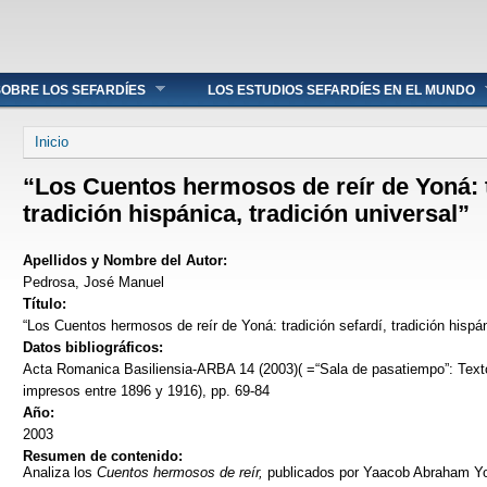
OBRE LOS SEFARDÍES
LOS ESTUDIOS SEFARDÍES EN EL MUNDO
Se encuentra usted aquí
Inicio
“Los Cuentos hermosos de reír de Yoná: t
tradición hispánica, tradición universal”
Apellidos y Nombre del Autor:
Pedrosa, José Manuel
Título:
“Los Cuentos hermosos de reír de Yoná: tradición sefardí, tradición hispán
Datos bibliográficos:
Acta Romanica Basiliensia-ARBA 14 (2003)( =“Sala de pasatiempo”: Text
impresos entre 1896 y 1916), pp. 69-84
Año:
2003
Resumen de contenido:
Analiza los
Cuentos hermosos de reír,
publicados por Yaacob Abraham Yo