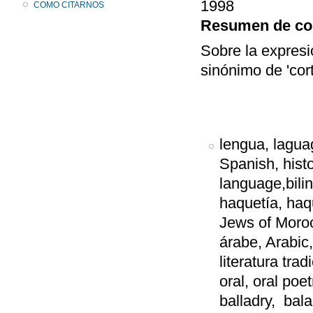
1998
COMO CITARNOS
Resumen de co
Sobre la expres
sinónimo de 'cort
lengua, laguag
Spanish, histo
language,bilin
haquetía, haq
Jews of Morocc
árabe, Arabic, 
literatura trad
oral, oral poe
balladry, bala