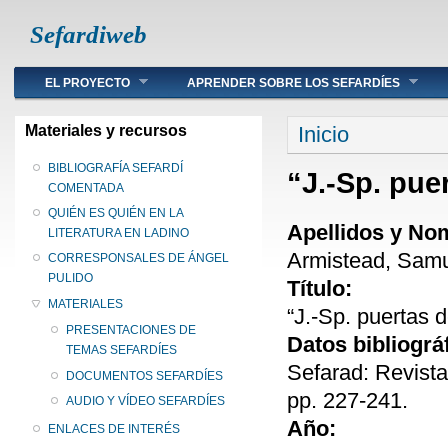
Sefardiweb
Main menu
EL PROYECTO
APRENDER SOBRE LOS SEFARDÍES
Se encuentra ust
Materiales y recursos
Inicio
BIBLIOGRAFÍA SEFARDÍ
“J.-Sp. puer
COMENTADA
QUIÉN ES QUIÉN EN LA
Apellidos y No
LITERATURA EN LADINO
Armistead, Samu
CORRESPONSALES DE ÁNGEL
PULIDO
Título:
MATERIALES
“J.-Sp. puertas d
PRESENTACIONES DE
Datos bibliográ
TEMAS SEFARDÍES
Sefarad: Revista
DOCUMENTOS SEFARDÍES
pp. 227-241.
AUDIO Y VÍDEO SEFARDÍES
Año:
ENLACES DE INTERÉS