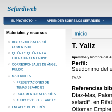
Sefardiweb
Main menu
EL PROYECTO
APRENDER SOBRE LOS SEFARDÍES
Se encuentra ust
Materiales y recursos
Inicio
BIBLIOGRAFÍA SEFARDÍ
T. Yaliz
COMENTADA
QUIÉN ES QUIÉN EN LA
Apellidos y Nombre del A
LITERATURA EN LADINO
Perfil:
CORRESPONSALES DE ÁNGEL
Seudónimo del e
PULIDO
MATERIALES
TMAP
PRESENTACIONES DE
Referencias bib
TEMAS SEFARDÍES
Díaz-Mas, Palom
DOCUMENTOS SEFARDÍES
AUDIO Y VÍDEO SEFARDÍES
sefardí", en Rifa
ENLACES DE INTERÉS
Ottoman Empire a