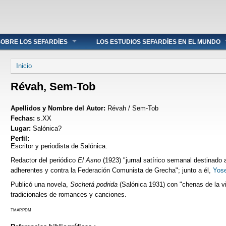
OBRE LOS SEFARDÍES
LOS ESTUDIOS SEFARDÍES EN EL MUNDO
Se encuentra usted aquí
Inicio
Révah, Sem-Tob
Apellidos y Nombre del Autor:
Révah / Sem-Tob
Fechas:
s.XX
Lugar:
Salónica?
Perfil:
Escritor y periodista de Salónica.
Redactor del periódico
El Asno
(1923) "jurnal satírico semanal destinado
adherentes y contra la Federación Comunista de Grecha"; junto a él,
Yose
Publicó una novela,
Sochetá podrida
(Salónica 1931) con "chenas de la vi
tradicionales de romances y canciones.
TMAP.PDM