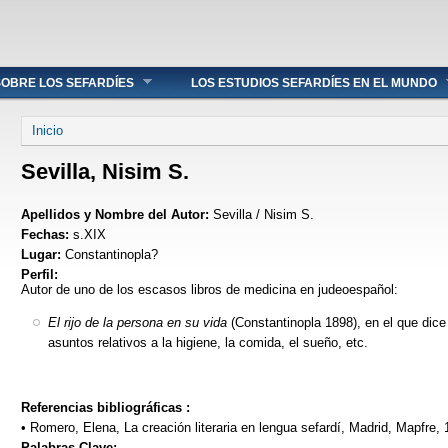
OBRE LOS SEFARDÍES
LOS ESTUDIOS SEFARDÍES EN EL MUNDO
Se encuentra usted aquí
Inicio
Sevilla, Nisim S.
Apellidos y Nombre del Autor:
Sevilla / Nisim S.
Fechas:
s.XIX
Lugar:
Constantinopla?
Perfil:
Autor de uno de los escasos libros de medicina en judeoespañol:
El rijo de la persona en su vida
(Constantinopla 1898), en el que dice 
asuntos relativos a la higiene, la comida, el sueño, etc.
Referencias bibliográficas :
• Romero, Elena, La creación literaria en lengua sefardí, Madrid, Mapfre, 
Palabras Clave: