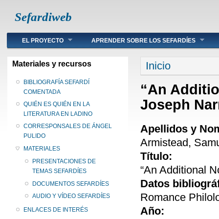
Sefardiweb
Main menu
EL PROYECTO
APRENDER SOBRE LOS SEFARDÍES
Se encuentra ust
Materiales y recursos
Inicio
BIBLIOGRAFÍA SEFARDÍ
“An Additi
COMENTADA
Joseph Nar
QUIÉN ES QUIÉN EN LA
LITERATURA EN LADINO
Apellidos y No
CORRESPONSALES DE ÁNGEL
PULIDO
Armistead, Samu
MATERIALES
Título:
PRESENTACIONES DE
“An Additional 
TEMAS SEFARDÍES
Datos bibliográ
DOCUMENTOS SEFARDÍES
Romance Philolo
AUDIO Y VÍDEO SEFARDÍES
Año:
ENLACES DE INTERÉS