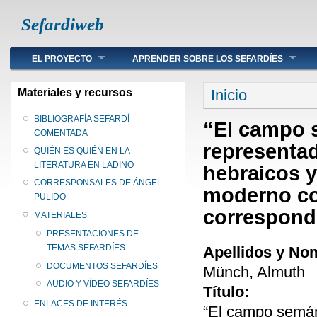
Sefardiweb
Main menu
EL PROYECTO
APRENDER SOBRE LOS SEFARDÍES
Se encuentra ust
Materiales y recursos
Inicio
BIBLIOGRAFÍA SEFARDÍ
“El campo s
COMENTADA
representad
QUIÉN ES QUIÉN EN LA
LITERATURA EN LADINO
hebraicos 
CORRESPONSALES DE ÁNGEL
moderno co
PULIDO
correspond
MATERIALES
PRESENTACIONES DE
TEMAS SEFARDÍES
Apellidos y No
DOCUMENTOS SEFARDÍES
Münch, Almuth
AUDIO Y VÍDEO SEFARDÍES
Título:
ENLACES DE INTERÉS
“El campo semánt