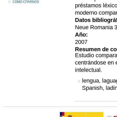
COMO CITARNOS
préstamos léxic
moderno compara
Datos bibliográ
Neue Romania 37
Año:
2007
Resumen de co
Estudio comparad
centrándose en e
intelectual.
lengua, laguag
Spanish, ladin