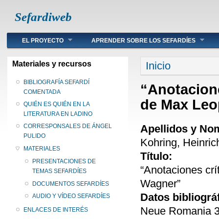
Sefardiweb
Main menu
EL PROYECTO
APRENDER SOBRE LOS SEFARDÍES
Se encuentra ust
Materiales y recursos
Inicio
BIBLIOGRAFÍA SEFARDÍ
“Anotacione
COMENTADA
de Max Leo
QUIÉN ES QUIÉN EN LA
LITERATURA EN LADINO
Apellidos y No
CORRESPONSALES DE ÁNGEL
PULIDO
Kohring, Heinric
MATERIALES
Título:
PRESENTACIONES DE
“Anotaciones cr
TEMAS SEFARDÍES
Wagner”
DOCUMENTOS SEFARDÍES
Datos bibliográ
AUDIO Y VÍDEO SEFARDÍES
Neue Romania 37
ENLACES DE INTERÉS