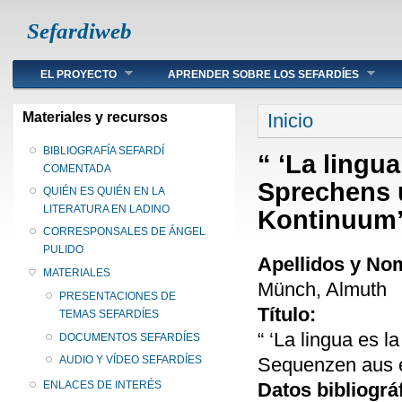
Sefardiweb
Main menu
EL PROYECTO
APRENDER SOBRE LOS SEFARDÍES
Se encuentra ust
Materiales y recursos
Inicio
BIBLIOGRAFÍA SEFARDÍ
“ ‘La lingua
COMENTADA
Sprechens 
QUIÉN ES QUIÉN EN LA
LITERATURA EN LADINO
Kontinuum
CORRESPONSALES DE ÁNGEL
PULIDO
Apellidos y No
MATERIALES
Münch, Almuth
PRESENTACIONES DE
Título:
TEMAS SEFARDÍES
“ ‘La lingua es 
DOCUMENTOS SEFARDÍES
Sequenzen aus 
AUDIO Y VÍDEO SEFARDÍES
Datos bibliográ
ENLACES DE INTERÉS