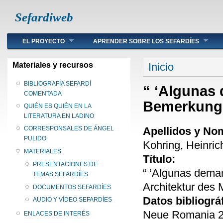
Sefardiweb
Main menu
EL PROYECTO
APRENDER SOBRE LOS SEFARDÍES
Se encuentra ust
Materiales y recursos
Inicio
BIBLIOGRAFÍA SEFARDÍ
“ ‘Algunas
COMENTADA
Bemerkunge
QUIÉN ES QUIÉN EN LA
LITERATURA EN LADINO
Apellidos y No
CORRESPONSALES DE ÁNGEL
PULIDO
Kohring, Heinric
MATERIALES
Título:
PRESENTACIONES DE
“ ‘Algunas dema
TEMAS SEFARDÍES
Architektur des
DOCUMENTOS SEFARDÍES
Datos bibliográ
AUDIO Y VÍDEO SEFARDÍES
Neue Romania 22
ENLACES DE INTERÉS