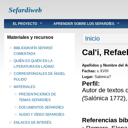
Sefardiweb
Main menu
EL PROYECTO
APRENDER SOBRE LOS SEFARDÍES
Se encuentra ust
Materiales y recursos
Inicio
BIBLIOGRAFÍA SEFARDÍ
Cal'i, Refa
COMENTADA
QUIÉN ES QUIÉN EN LA
Apellidos y Nombre del A
LITERATURA EN LADINO
Fechas:
s.XVIII
CORRESPONSALES DE ÁNGEL
Lugar:
Salónica?
PULIDO
Perfil:
MATERIALES
Autor de textos 
PRESENTACIONES DE
(
Salónica 1772),
TEMAS SEFARDÍES
DOCUMENTOS SEFARDÍES
AUDIO Y VÍDEO SEFARDÍES
Referencias bib
ENLACES DE INTERÉS