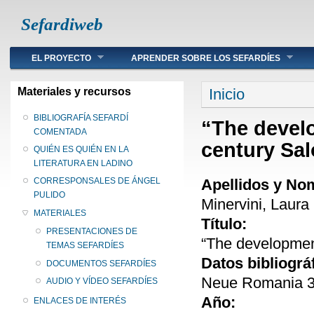
Sefardiweb
Main menu
EL PROYECTO
APRENDER SOBRE LOS SEFARDÍES
Se encuentra ust
Materiales y recursos
Inicio
BIBLIOGRAFÍA SEFARDÍ
“The devel
COMENTADA
century Sal
QUIÉN ES QUIÉN EN LA
LITERATURA EN LADINO
Apellidos y No
CORRESPONSALES DE ÁNGEL
PULIDO
Minervini, Laura
MATERIALES
Título:
PRESENTACIONES DE
“The development
TEMAS SEFARDÍES
Datos bibliográ
DOCUMENTOS SEFARDÍES
Neue Romania 35
AUDIO Y VÍDEO SEFARDÍES
Año:
ENLACES DE INTERÉS