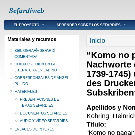
Sefardiweb
Main menu
EL PROYECTO
APRENDER SOBRE LOS SEFARDÍES
Se encuentra ust
Materiales y recursos
Inicio
BIBLIOGRAFÍA SEFARDÍ
“Komo no p
COMENTADA
Nachworte 
QUIÉN ES QUIÉN EN LA
LITERATURA EN LADINO
1739-1745) 
CORRESPONSALES DE ÁNGEL
des Drucke
PULIDO
Subskriben
MATERIALES
PRESENTACIONES DE
TEMAS SEFARDÍES
Apellidos y No
DOCUMENTOS SEFARDÍES
Kohring, Heinric
AUDIO Y VÍDEO SEFARDÍES
Título:
ENLACES DE INTERÉS
“Komo no pagan 