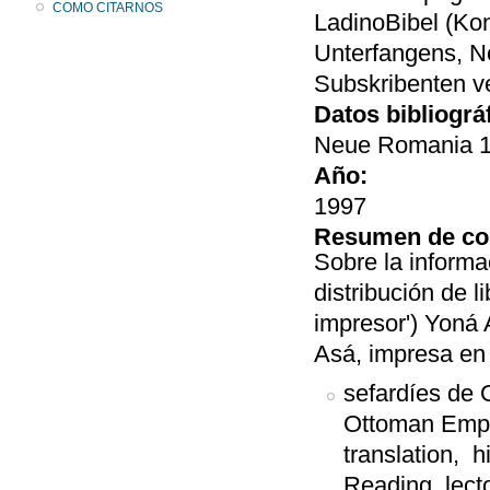
COMO CITARNOS
LadinoBibel (Kon
Unterfangens, N
Subskribenten ve
Datos bibliográ
Neue Romania 19
Año:
1997
Resumen de co
Sobre la informa
distribución de 
impresor') Yoná 
Asá, impresa en
sefardíes de 
Ottoman Empir
translation, hi
Reading, lecto