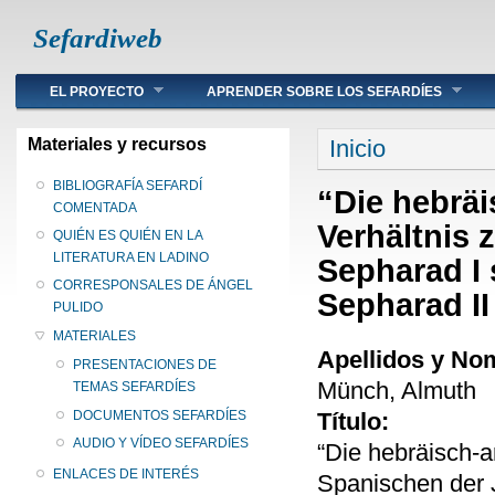
Sefardiweb
Main menu
EL PROYECTO
APRENDER SOBRE LOS SEFARDÍES
Se encuentra ust
Materiales y recursos
Inicio
BIBLIOGRAFÍA SEFARDÍ
“Die hebräi
COMENTADA
Verhältnis
QUIÉN ES QUIÉN EN LA
LITERATURA EN LADINO
Sepharad I
CORRESPONSALES DE ÁNGEL
Sepharad II
PULIDO
MATERIALES
Apellidos y No
PRESENTACIONES DE
Münch, Almuth
TEMAS SEFARDÍES
Título:
DOCUMENTOS SEFARDÍES
AUDIO Y VÍDEO SEFARDÍES
“Die hebräisch-a
ENLACES DE INTERÉS
Spanischen der 