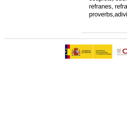
refranes, refr
proverbs,adiv