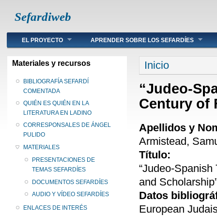
Sefardiweb
Main menu
EL PROYECTO
APRENDER SOBRE LOS SEFARDÍES
Se encuentra ust
Materiales y recursos
Inicio
BIBLIOGRAFÍA SEFARDÍ
“Judeo-Span
COMENTADA
Century of 
QUIÉN ES QUIÉN EN LA
LITERATURA EN LADINO
Apellidos y No
CORRESPONSALES DE ÁNGEL
PULIDO
Armistead, Samu
MATERIALES
Título:
PRESENTACIONES DE
“Judeo-Spanish T
TEMAS SEFARDÍES
and Scholarship
DOCUMENTOS SEFARDÍES
Datos bibliográ
AUDIO Y VÍDEO SEFARDÍES
European Judaism
ENLACES DE INTERÉS