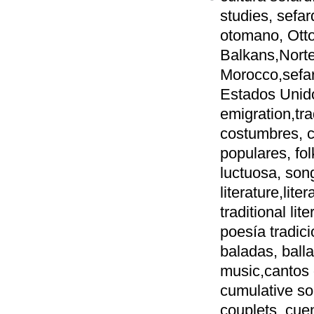
studies, sefa
otomano, Otto
Balkans,Norte
Morocco,sefar
Estados Unido
emigration,trad
costumbres, co
populares, fol
luctuosa, song
literature,liter
traditional lit
poesía tradici
baladas, ball
music,cantos
cumulative so
couplets, cuen