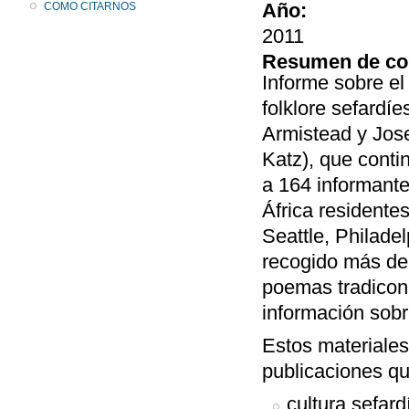
Año:
COMO CITARNOS
2011
Resumen de co
Informe sobre el 
folklore sefardí
Armistead y Jose
Katz), que conti
a 164 informante
África residente
Seattle, Philade
recogido más de
poemas tradicona
información sobr
Estos materiales
publicaciones q
cultura sefard