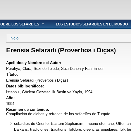
OBRE LOS SEFARDÍES
LOS ESTUDIOS SEFARDÍES EN EL MUNDO
Se encuentra usted aquí
Inicio
Erensia Sefaradi (Proverbos i Diças)
Apellidos y Nombre del Autor:
Perahya, Clara, Suzi de Toledo, Suzi Danon y Fani Ender
Título:
Erensia Sefaradi (Proverbos i Diças)
Datos bibliográficos:
Istanbul, Gözlem Gazetecilik Basin ve Yayin, 1994
Año:
1994
Resumen de contenido:
Compilación de dichos y refranes de los sefardíes de Turquía.
sefardíes de Oriente, Eastern Sephardim, imperio otomano, Ottoman
Balkans, tradiciones, traditions, folklore, creencias populares, folk belie