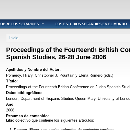
OBRE LOS SEFARDÍES
LOS ESTUDIOS SEFARDÍES EN EL MUNDO
Se encuentra usted aquí
Inicio
Proceedings of the Fourteenth British C
Spanish Studies, 26-28 June 2006
Apellidos y Nombre del Autor:
Pomeroy, Hilary, Christopher J. Pountain y Elena Romero (eds.)
Título:
Proceedings of the Fourteenth British Conference on Judeo-Spanish Stud
Datos bibliográficos:
London, Department of Hispanic Studies Queen Mary, University of Lond
Año:
2008
Resumen de contenido:
Libro colectivo que contiene los siguientes artículos:
Romero, Elena,
Las coplas sefardíes de contenido histórico