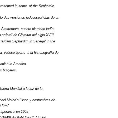
presented in some of the Sephardic
io de dos versiones judeoespañolas de un
 Ámsterdam, cuento histórico judío
sefardí de Gibraltar del siglo XVIII
sterdam Sephardim in Senegal in the
 valioso aporte a la historiografía de
anish in America
s búlgaros
uerra Mundial a la luz de la
chael Molho’s ‘Usos y costumbres de
d How?
Esperanza’ en 1905
 (1840) de Rabí Yeudá Alcalai