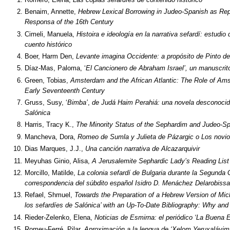
Benaim, Annette,
Hebrew Lexical Borrowing in Judeo-Spanish as Re
Responsa of the 16th Century
Cimeli, Manuela,
Histoira e ideología en la narrativa sefardí: estud
cuento histórico
Boer, Harm Den,
Levante imagina Occidente: a propósito de Pinto de
Díaz-Mas, Paloma, ‘
El Cancionero de Abraham Israel’, un manuscrito 
Green, Tobias,
Amsterdam
and the African Atlantic: The Role of Am
Early Seventeenth Century
Gruss, Susy, ‘
Bimba’
,
de Judá Haim Perahiá: una novela desconocida,
Salónica
Harris, Tracy K.,
The Minority Status of the Sephardim and Judeo-Sp
Mancheva, Dora,
Romeo de Sumla y Julieta de Pázargic o Los novio
Dias Marques, J.J.,
Una canción narrativa de Alcazarquivir
Meyuhas Ginio, Alisa,
A Jerusalemite Sephardic Lady’s Reading List
Morcillo, Matilde,
La colonia sefardí de Bulgaria durante la Segunda G
correspondencia del súbdito español Isidro D. Menáchez Delarobissa
Refael, Shmuel,
Towards the Preparation of a Hebrew Version of Mi
los sefardíes de Salónica’ with an Up-To-Date Bibliography: Why an
Rieder-Zelenko, Elena,
Noticias de Esmirna: el periódico ‘La Buena 
Romeu-Ferré, Pilar,
Aproximación a la lengua de ‘Xelom Yeruxaláyim’