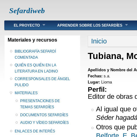
Sefardiweb
Main menu
EL PROYECTO
APRENDER SOBRE LOS SEFARDÍES
Se encuentra ust
Materiales y recursos
Inicio
BIBLIOGRAFÍA SEFARDÍ
Tubiana, M
COMENTADA
QUIÉN ES QUIÉN EN LA
Apellidos y Nombre del A
LITERATURA EN LADINO
Fechas:
s.a.
CORRESPONSALES DE ÁNGEL
Lugar:
Liorna
PULIDO
Perfil:
MATERIALES
Editor de obras 
PRESENTACIONES DE
TEMAS SEFARDÍES
Al igual que o
DOCUMENTOS SEFARDÍES
Séder hagadá
AUDIO Y VÍDEO SEFARDÍES
Otros que pub
ENLACES DE INTERÉS
Belforte
,
E. B