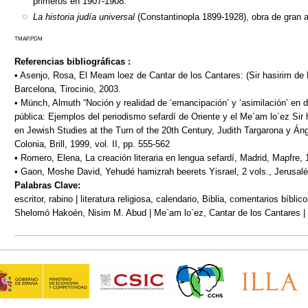
primeros en 1907-1908.
La historia judía universal
(Constantinopla 1899-1928), obra de gran
TMAP.PDM
Referencias bibliográficas :
• Asenjo, Rosa, El Meam loez de Cantar de los Cantares: (Sir hasirim de 
Barcelona, Tirocinio, 2003.
• Münch, Almuth “Noción y realidad de ‘emancipación’ y ‘asimilación’ en d
pública: Ejemplos del periodismo sefardí de Oriente y el Me`am lo`ez Sir 
en Jewish Studies at the Turn of the 20th Century, Judith Targarona y Áng
Colonia, Brill, 1999, vol. II, pp. 555-562
• Romero, Elena, La creación literaria en lengua sefardí, Madrid, Mapfre, 
• Gaon, Moshe David, Yehudé hamizrah beerets Yisrael, 2 vols., Jerusalén
Palabras Clave:
escritor, rabino | literatura religiosa, calendario, Biblia, comentarios bíbli
Shelomó Hakoén, Nisim M. Abud | Me`am lo`ez, Cantar de los Cantares |