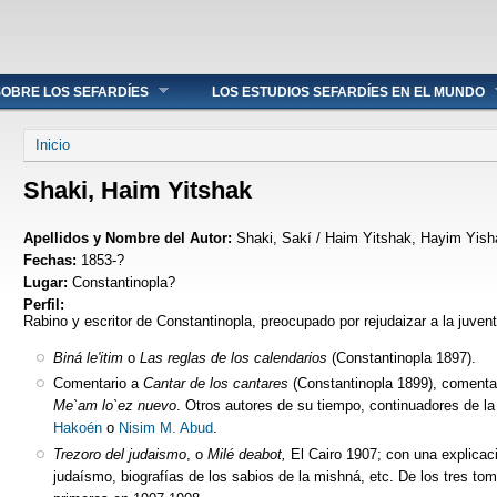
OBRE LOS SEFARDÍES
LOS ESTUDIOS SEFARDÍES EN EL MUNDO
Se encuentra usted aquí
Inicio
Shaki, Haim Yitshak
Apellidos y Nombre del Autor:
Shaki, Sakí / Haim Yitshak, Hayim Yish
Fechas:
1853-?
Lugar:
Constantinopla?
Perfil:
Rabino y escritor de Constantinopla, preocupado por rejudaizar a la juven
Biná le'itim
o
Las reglas de los calendarios
(Constantinopla 1897).
Comentario a
Cantar de los cantares
(Constantinopla 1899), comentar
Me`am lo`ez nuevo
. Otros autores de su tiempo, continuadores de l
Hakoén
o
Nisim M. Abud
.
Trezoro del judaismo
, o
Milé deabot,
El Cairo 1907; con una explicació
judaísmo, biografías de los sabios de la mishná, etc. De los tres tomo