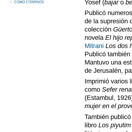
Yosef (
bajar
o
be
COMO CITARNOS
Publicó numerosa
de la supresión 
colección
Güerto
novela
El hijo r
Mitrani
Los dos
Publicó también
Mantuvo una est
de Jerusalén, p
Imprimió varios 
como
Sefer rena
(Estambul, 1926)
mujer en el pro
También publicó l
libro
Los piyutim