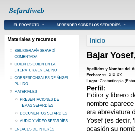
Sefardiweb
Main menu
EL PROYECTO
APRENDER SOBRE LOS SEFARDÍES
Se encuentra ust
Materiales y recursos
Inicio
BIBLIOGRAFÍA SEFARDÍ
Bajar Yosef
COMENTADA
QUIÉN ES QUIÉN EN LA
Apellidos y Nombre del A
LITERATURA EN LADINO
Fechas:
ss. XIX-XX
CORRESPONSALES DE ÁNGEL
Lugar:
Costantinopla (Esta
PULIDO
Perfil:
MATERIALES
Editor y librero
PRESENTACIONES DE
nombre aparece 
TEMAS SEFARDÍES
era abreviatura 
DOCUMENTOS SEFARDÍES
Yosef (es decir,
AUDIO Y VÍDEO SEFARDÍES
ocasión su nomb
ENLACES DE INTERÉS