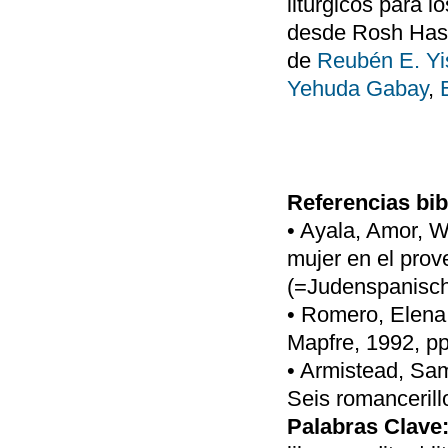
litúrgicos para 
desde Rosh Hash
de
Reubén E. Yi
Yehuda Gabay
,
Referencias bib
• Ayala, Amor, 
mujer en el pro
(=Judenspanisch
• Romero, Elena,
Mapfre, 1992, pp
• Armistead, Sa
Seis romancerill
Palabras Clave