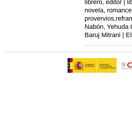
librero, editor |
novela, romances
provervios,refran
Nabón, Yehuda Ga
Baruj Mitrani | E