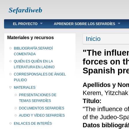
Sefardiweb
Main menu
EL PROYECTO
APRENDER SOBRE LOS SEFARDÍES
Se encuentra ust
Materiales y recursos
Inicio
BIBLIOGRAFÍA SEFARDÍ
"The influ
COMENTADA
forces on t
QUIÉN ES QUIÉN EN LA
LITERATURA EN LADINO
Spanish pre
CORRESPONSALES DE ÁNGEL
PULIDO
Apellidos y No
MATERIALES
Kerem, Yitzchak
PRESENTACIONES DE
Título:
TEMAS SEFARDÍES
"The influence 
DOCUMENTOS SEFARDÍES
of the Judeo-Spa
AUDIO Y VÍDEO SEFARDÍES
Datos bibliográ
ENLACES DE INTERÉS