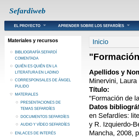
Sefardiweb
Main menu
EL PROYECTO
APRENDER SOBRE LOS SEFARDÍES
Se encuentra ust
Materiales y recursos
Inicio
BIBLIOGRAFÍA SEFARDÍ
"Formación 
COMENTADA
QUIÉN ES QUIÉN EN LA
Apellidos y No
LITERATURA EN LADINO
Minervini, Laura
CORRESPONSALES DE ÁNGEL
PULIDO
Título:
MATERIALES
"Formación de la
PRESENTACIONES DE
Datos bibliográ
TEMAS SEFARDÍES
en Sefardíes: li
DOCUMENTOS SEFARDÍES
y R. Izquierdo-B
AUDIO Y VÍDEO SEFARDÍES
Mancha, 2008, p
ENLACES DE INTERÉS