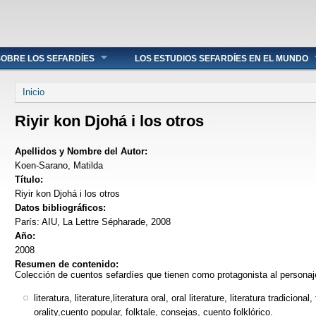
OBRE LOS SEFARDÍES
LOS ESTUDIOS SEFARDÍES EN EL MUNDO
Se encuentra usted aquí
Inicio
Riyir kon Djohá i los otros
Apellidos y Nombre del Autor:
Koen-Sarano, Matilda
Título:
Riyir kon Djohá i los otros
Datos bibliográficos:
París: AIU, La Lettre Sépharade, 2008
Año:
2008
Resumen de contenido:
Colección de cuentos sefardíes que tienen como protagonista al personaj
literatura, literature,literatura oral, oral literature, literatura tradicional,
orality,cuento popular, folktale, consejas, cuento folklórico.