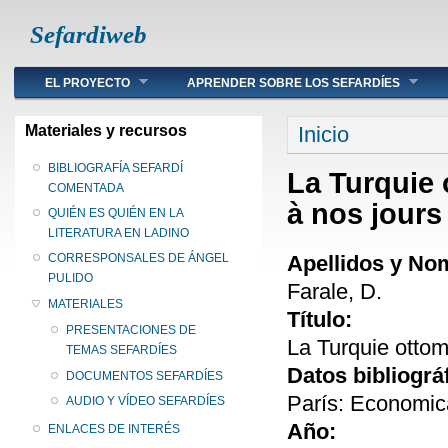
Sefardiweb
Main menu
EL PROYECTO
APRENDER SOBRE LOS SEFARDÍES
Se encuentra ust
Materiales y recursos
Inicio
BIBLIOGRAFÍA SEFARDÍ
La Turquie 
COMENTADA
à nos jours
QUIÉN ES QUIÉN EN LA
LITERATURA EN LADINO
Apellidos y No
CORRESPONSALES DE ÁNGEL
PULIDO
Farale, D.
MATERIALES
Título:
PRESENTACIONES DE
La Turquie ottom
TEMAS SEFARDÍES
Datos bibliográ
DOCUMENTOS SEFARDÍES
París: Economic
AUDIO Y VÍDEO SEFARDÍES
Año:
ENLACES DE INTERÉS