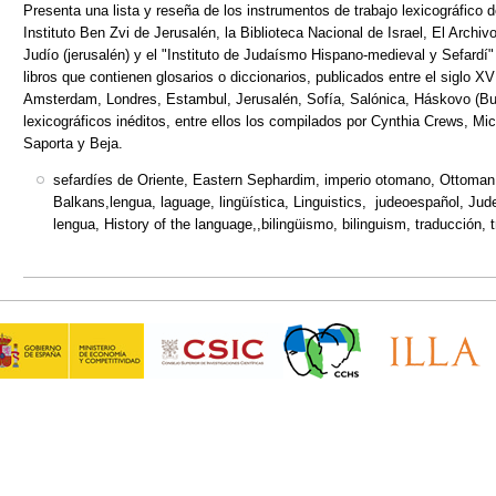
Presenta una lista y reseña de los instrumentos de trabajo lexicográfico d
Instituto Ben Zvi de Jerusalén, la Biblioteca Nacional de Israel, El Archivo
Judío (jerusalén) y el "Instituto de Judaísmo Hispano-medieval y Sefardí
libros que contienen glosarios o diccionarios, publicados entre el siglo 
Amsterdam, Londres, Estambul, Jerusalén, Sofía, Salónica, Háskovo (Bul
lexicográficos inéditos, entre ellos los compilados por Cynthia Crews, M
Saporta y Beja.
sefardíes de Oriente, Eastern Sephardim, imperio otomano, Ottoman
Balkans,lengua, laguage, lingüística, Linguistics, judeoespañol, Jude
lengua, History of the language,,bilingüismo, bilinguism, traducción, t