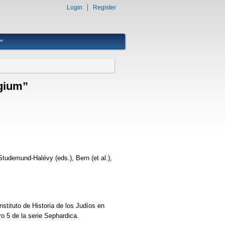
Login
Register
egium”
Studemund-Halévy (eds.), Bern (et al.),
stituto de Historia de los Judíos en
o 5 de la serie Sephardica.