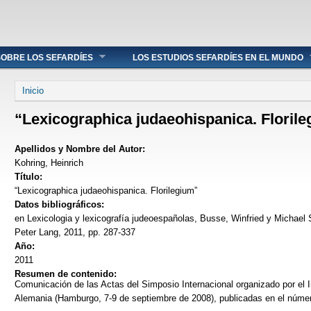
OBRE LOS SEFARDÍES
LOS ESTUDIOS SEFARDÍES EN EL MUNDO
Se encuentra usted aquí
Inicio
“Lexicographica judaeohispanica. Floril
Apellidos y Nombre del Autor:
Kohring, Heinrich
Título:
“Lexicographica judaeohispanica. Florilegium”
Datos bibliográficos:
en Lexicologia y lexicografía judeoespañolas, Busse, Winfried y Michael 
Peter Lang, 2011, pp. 287-337
Año:
2011
Resumen de contenido:
Comunicación de las Actas del Simposio Internacional organizado por el In
Alemania (Hamburgo, 7-9 de septiembre de 2008), publicadas en el númer