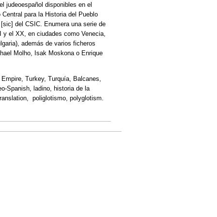
el judeoespañol disponibles en el
 Central para la Historia del Pueblo
" [sic] del CSIC. Enumera una serie de
XVI y el XX, en ciudades como Venecia,
garia), además de varios ficheros
ichael Molho, Isak Moskona o Enrique
 Empire, Turkey, Turquía, Balcanes,
o-Spanish, ladino, historia de la
ranslation, poliglotismo, polyglotism.