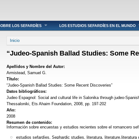
OBRE LOS SEFARDÍES
LOS ESTUDIOS SEFARDÍES EN EL MUNDO
Se encuentra usted aquí
Inicio
“Judeo-Spanish Ballad Studies: Some Re
Apellidos y Nombre del Autor:
Armistead, Samuel G.
Título:
“Judeo-Spanish Ballad Studies: Some Recent Discoveries”
Datos bibliográficos:
Judeo Espagnol: Social and cultural life in Salonika through judeo-Spanis
Thessaloniki, Ets Ahaim Foundation, 2008, pp. 197-202
Año:
2008
Resumen de contenido:
Información sobre encuestas y estudios recientes sobre el romancero sef
estudios sefardíes, Sephardic studies, literatura, literature,literatura ora