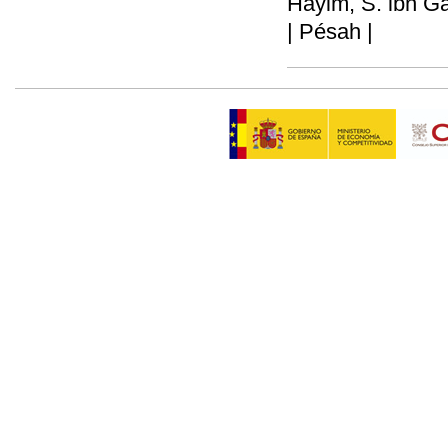
Hayim, S. ibn Ga
| Pésah |