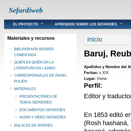
Sefardiweb
Main menu
EL PROYECTO
APRENDER SOBRE LOS SEFARDÍES
Se encuentra ust
Materiales y recursos
Inicio
BIBLIOGRAFÍA SEFARDÍ
Baruj, Reu
COMENTADA
QUIÉN ES QUIÉN EN LA
Apellidos y Nombre del A
LITERATURA EN LADINO
Fechas:
s.XIX
CORRESPONSALES DE ÁNGEL
Lugar:
Viena
PULIDO
Perfil:
MATERIALES
Editor y traducto
PRESENTACIONES DE
TEMAS SEFARDÍES
DOCUMENTOS SEFARDÍES
En 1853 editó e
AUDIO Y VÍDEO SEFARDÍES
(Rosh hashaná, 
ENLACES DE INTERÉS