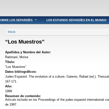
OBRE LOS SEFARDÍES
LOS ESTUDIOS SEFARDÍES EN EL MUNDO
Se encuentra usted aquí
Inicio
“Los Muestros”
Apellidos y Nombre del Autor:
Rahmani, Moïse
Título:
“Los Muestros”
Datos bibliográficos:
Judeo Espaniol: The evolution of a culture, Gatenio, Rafael (ed.), Thessa
167-171.
Año:
1999
Resumen de contenido:
Artículo incluido en los Proceedings of the judeo espaniol international c
de 1997.