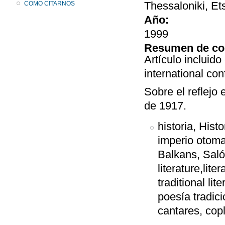
Thessaloniki, Et
COMO CITARNOS
Año:
1999
Resumen de co
Artículo incluid
international co
Sobre el reflejo 
de 1917.
historia, Hist
imperio otoma
Balkans, Salón
literature,liter
traditional lit
poesía tradici
cantares, copl