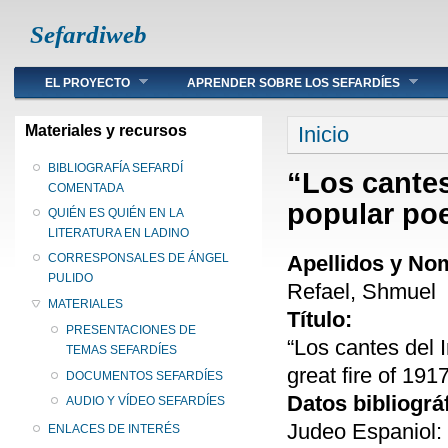
Sefardiweb
Main menu
EL PROYECTO
APRENDER SOBRE LOS SEFARDÍES
Se encuentra ust
Materiales y recursos
Inicio
BIBLIOGRAFÍA SEFARDÍ
“Los cantes
COMENTADA
popular poe
QUIÉN ES QUIÉN EN LA
LITERATURA EN LADINO
Apellidos y No
CORRESPONSALES DE ÁNGEL
PULIDO
Refael, Shmuel
MATERIALES
Título:
PRESENTACIONES DE
“Los cantes del 
TEMAS SEFARDÍES
great fire of 191
DOCUMENTOS SEFARDÍES
Datos bibliográ
AUDIO Y VÍDEO SEFARDÍES
Judeo Espaniol: T
ENLACES DE INTERÉS