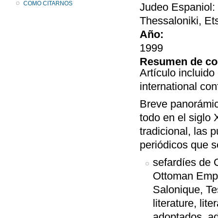
COMO CITARNOS
Judeo Espaniol: T
Thessaloniki, Et
Año:
1999
Resumen de co
Artículo incluid
international co
Breve panorámica
todo en el siglo
tradicional, las
periódicos que se
sefardíes de 
Ottoman Empir
Salonique, Tesa
literature, lit
adoptados, ado