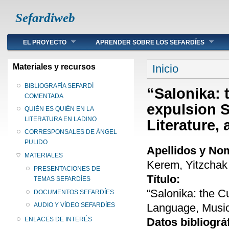
Sefardiweb
Main menu
EL PROYECTO
APRENDER SOBRE LOS SEFARDÍES
Se encuentra ust
Materiales y recursos
Inicio
BIBLIOGRAFÍA SEFARDÍ
“Salonika: t
COMENTADA
expulsion 
QUIÉN ES QUIÉN EN LA
LITERATURA EN LADINO
Literature,
CORRESPONSALES DE ÁNGEL
PULIDO
Apellidos y No
MATERIALES
Kerem, Yitzchak
PRESENTACIONES DE
Título:
TEMAS SEFARDÍES
“Salonika: the C
DOCUMENTOS SEFARDÍES
Language, Music,
AUDIO Y VÍDEO SEFARDÍES
Datos bibliográ
ENLACES DE INTERÉS