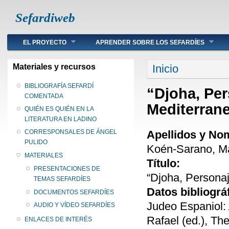
Sefardiweb
Main menu
EL PROYECTO
APRENDER SOBRE LOS SEFARDÍES
Se encuentra ust
Materiales y recursos
Inicio
BIBLIOGRAFÍA SEFARDÍ
“Djoha, Per
COMENTADA
Mediterran
QUIÉN ES QUIÉN EN LA
LITERATURA EN LADINO
Apellidos y No
CORRESPONSALES DE ÁNGEL
PULIDO
Koén-Sarano, Ma
MATERIALES
Título:
PRESENTACIONES DE
“Djoha, Personaj
TEMAS SEFARDÍES
Datos bibliográ
DOCUMENTOS SEFARDÍES
Judeo Espaniol: 
AUDIO Y VÍDEO SEFARDÍES
Rafael (ed.), Th
ENLACES DE INTERÉS