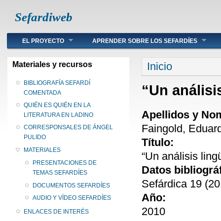
Sefardiweb
Main menu
EL PROYECTO
APRENDER SOBRE LOS SEFARDÍES
Se encuentra ust
Materiales y recursos
Inicio
BIBLIOGRAFÍA SEFARDÍ
“Un análisi
COMENTADA
QUIÉN ES QUIÉN EN LA
Apellidos y No
LITERATURA EN LADINO
Faingold, Eduar
CORRESPONSALES DE ÁNGEL
PULIDO
Título:
MATERIALES
“Un análisis ling
PRESENTACIONES DE
Datos bibliográ
TEMAS SEFARDÍES
Sefárdica 19 (20
DOCUMENTOS SEFARDÍES
Año:
AUDIO Y VÍDEO SEFARDÍES
2010
ENLACES DE INTERÉS