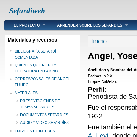
Sefardiweb
Main menu
EL PROYECTO
APRENDER SOBRE LOS SEFARDÍES
Se encuentra ust
Materiales y recursos
Inicio
BIBLIOGRAFÍA SEFARDÍ
Angel, Yose
COMENTADA
QUIÉN ES QUIÉN EN LA
Apellidos y Nombre del A
LITERATURA EN LADINO
Fechas:
s.XX
CORRESPONSALES DE ÁNGEL
Lugar:
Salónica
PULIDO
Perfil:
MATERIALES
Periodista de Sa
PRESENTACIONES DE
Fue el responsa
TEMAS SEFARDÍES
1922.
DOCUMENTOS SEFARDÍES
AUDIO Y VÍDEO SEFARDÍES
Fue también el e
ENLACES DE INTERÉS
A. Leví
, donde n