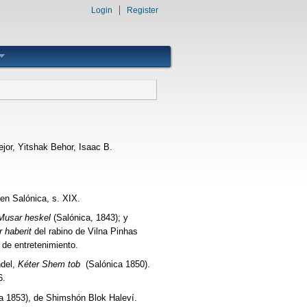
Login
Register
jor, Yitshak Behor, Isaac B.
 en Salónica, s. XIX.
Musar heskel
(Salónica, 1843); y
r haberit
del rabino de Vilna Pinhas
 de entretenimiento.
ndel,
Kéter Shem tob
(Salónica 1850).
6.
a 1853), de Shimshón Blok Haleví.