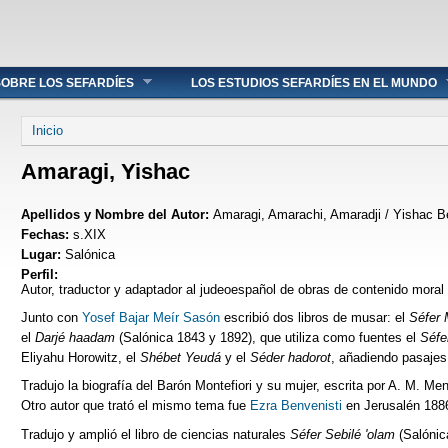
OBRE LOS SEFARDÍES
LOS ESTUDIOS SEFARDÍES EN EL MUNDO
Se encuentra usted aquí
Inicio
Amaragi, Yishac
Apellidos y Nombre del Autor:
Amaragi, Amarachi, Amaradji / Yishac Be
Fechas:
s.XIX
Lugar:
Salónica
Perfil:
Autor, traductor y adaptador al judeoespañol de obras de contenido moral
Junto con
Yosef Bajar Meír Sasón
escribió dos libros de musar: el
Séfer 
el
Darjé haadam
(Salónica 1843 y 1892), que utiliza como fuentes el
Séfe
Eliyahu Horowitz, el
Shébet Yeudá
y el
Séder hadorot
, añadiendo pasajes
Tradujo la biografía del Barón Montefiori y su mujer, escrita por A. M. Me
Otro autor que trató el mismo tema fue
Ezra Benvenisti
en Jerusalén 188
Tradujo y amplió el libro de ciencias naturales
Séfer Sebilé 'olam
(Salónic