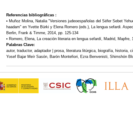
Referencias bibliográficas :
• Muñoz Molina, Natalia "Versiones judeoespañolas del Séfer Sebet Yehudá
haadam" en Yvette Bürki y Elena Romero (eds.), La lengua sefardi. Aspectos
Berlin, Frank & Timme, 2014, pp. 125-134
• Romero, Elena, La creación literaria en lengua sefardí, Madrid, Mapfre, 
Palabras Clave:
autor, traductor, adaptador | prosa, literatura litúrgica, biografía, historia, 
Yosef Bajar Meír Sasón, Barón Montefiori, Ezra Benvenisti, Shimshón Blo