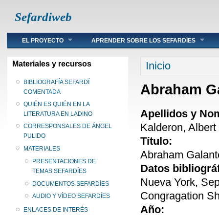
Sefardiweb
Main menu
EL PROYECTO
APRENDER SOBRE LOS SEFARDÍES
Se encuentra ust
Materiales y recursos
Inicio
BIBLIOGRAFÍA SEFARDÍ
Abraham Ga
COMENTADA
QUIÉN ES QUIÉN EN LA
Apellidos y No
LITERATURA EN LADINO
Kalderon, Albert
CORRESPONSALES DE ÁNGEL
PULIDO
Título:
MATERIALES
Abraham Galante
PRESENTACIONES DE
Datos bibliográ
TEMAS SEFARDÍES
Nueva York, Sep
DOCUMENTOS SEFARDÍES
Congragation She
AUDIO Y VÍDEO SEFARDÍES
Año:
ENLACES DE INTERÉS