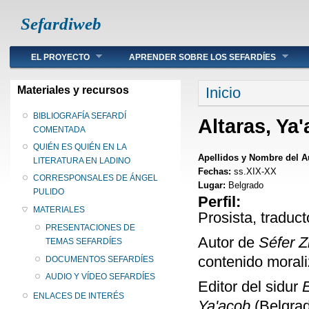
Sefardiweb
Main menu
EL PROYECTO
APRENDER SOBRE LOS SEFARDÍES
Se encuentra ust
Materiales y recursos
Inicio
BIBLIOGRAFÍA SEFARDÍ
Altaras, Ya
COMENTADA
QUIÉN ES QUIÉN EN LA
Apellidos y Nombre del A
LITERATURA EN LADINO
Fechas:
ss.XIX-XX
CORRESPONSALES DE ÁNGEL
Lugar:
Belgrado
PULIDO
Perfil:
MATERIALES
Prosista, traduc
PRESENTACIONES DE
Autor de
Séfer Z
TEMAS SEFARDÍES
contenido moraliz
DOCUMENTOS SEFARDÍES
AUDIO Y VÍDEO SEFARDÍES
Editor del sidur
ENLACES DE INTERÉS
Ya'acob
(Belgrad