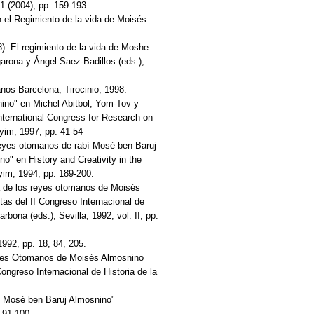
1 (2004), pp. 159-193
n el Regimiento de la vida de Moisés
8): El regimiento de la vida de Moshe
garona y Ángel Saez-Badillos (eds.),
nos Barcelona, Tirocinio, 1998.
no" en Michel Abitbol, Yom-Tov y
nternational Congress for Research on
yim, 1997, pp. 41-54
 reyes otomanos de rabí Mosé ben Baruj
" en History and Creativity in the
im, 1994, pp. 189-200.
a de los reyes otomanos de Moisés
tas del II Congreso Internacional de
bona (eds.), Sevilla, 1992, vol. II, pp.
1992, pp. 18, 84, 205.
Reyes Otomanos de Moisés Almosnino
Congreso Internacional de Historia de la
e Mosé ben Baruj Almosnino"
 91-100.