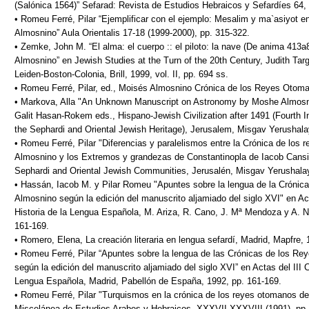
(Salónica 1564)” Sefarad: Revista de Estudios Hebraicos y Sefardíes 64, 
• Romeu Ferré, Pilar “Ejemplificar con el ejemplo: Mesalim y ma`asiyot e
Almosnino” Aula Orientalis 17-18 (1999-2000), pp. 315-322.
• Zemke, John M. “El alma: el cuerpo :: el piloto: la nave (De anima 413a
Almosnino” en Jewish Studies at the Turn of the 20th Century, Judith Tar
Leiden-Boston-Colonia, Brill, 1999, vol. II, pp. 694 ss.
• Romeu Ferré, Pilar, ed., Moisés Almosnino Crónica de los Reyes Otoma
• Markova, Alla "An Unknown Manuscript on Astronomy by Moshe Almosni
Galit Hasan-Rokem eds., Hispano-Jewish Civilization after 1491 (Fourth I
the Sephardi and Oriental Jewish Heritage), Jerusalem, Misgav Yerushala
• Romeu Ferré, Pilar "Diferencias y paralelismos entre la Crónica de los
Almosnino y los Extremos y grandezas de Constantinopla de Iacob Cansino
Sephardi and Oriental Jewish Communities, Jerusalén, Misgav Yerushalay
• Hassán, Iacob M. y Pilar Romeu "Apuntes sobre la lengua de la Crónic
Almosnino según la edición del manuscrito aljamiado del siglo XVI" en Ac
Historia de la Lengua Española, M. Ariza, R. Cano, J. Mª Mendoza y A. Nar
161-169.
• Romero, Elena, La creación literaria en lengua sefardí, Madrid, Mapfre, 
• Romeu Ferré, Pilar “Apuntes sobre la lengua de las Crónicas de los 
según la edición del manuscrito aljamiado del siglo XVI” en Actas del III 
Lengua Española, Madrid, Pabellón de España, 1992, pp. 161-169.
• Romeu Ferré, Pilar "Turquismos en la crónica de los reyes otomanos d
Miscelánea de Estudios Arabes y Hebraicos, XXXVII-XXXVIII (1991), pp.