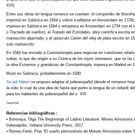
XVI).
Entre sus obras en lengua romance se cuentan: el compendio de filosofí
imprimió en Salónica en 1564 y volvió a editarse en Amsterdam en 1729);
impresa en Salónica en 1564 y reimpresa en Amsterdam en 1734 con el t
o Tractado de sueños
); el
Tratado del Estrolabio
, obra científica escrita 
manuscrito aljamiado; y el opúsculo
Canon del reloj de plata
escrito en 1
solo manuscrito.
En 1566 fue enviado a Constantinopla para negociar en cuestiones relativ
sultan, lo que dio origen a su
Crónica
de los reyes otomanos,
que se ha c
la obra
Extremos y grandezas de Constantinopla,
impresa en Madrid en 1
Murió en Salónica, probablemente en 1580
Sa`adi Haleví
se propuso adaptar al judeoespañol (desde el romance hisp
la vida
, lo cual da una idea de hasta qué punto la lengua de un sefardí del
para los hablantes de judeoespañol del s. XIX
.
TMAP.PDM
Referencias bibliográficas :
• Borovaya, Olga The Beginnings of Ladino Literature. Moses Almosnino
Indianapolis, Indiana University Press, 2017
• Romeu Ferré, Pilar “El sueño premonitorio de Moisés Almosnino sobre Y