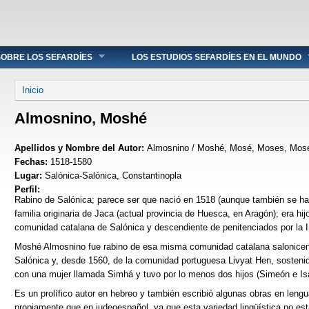
OBRE LOS SEFARDÍES
LOS ESTUDIOS SEFARDÍES EN EL MUNDO
Se encuentra usted aquí
Inicio
Almosnino, Moshé
Apellidos y Nombre del Autor:
Almosnino / Moshé, Mosé, Moses, Mosé
Fechas:
1518-1580
Lugar:
Salónica-Salónica, Constantinopla
Perfil:
Rabino de Salónica; parece ser que nació en 1518 (aunque también se ha
familia originaria de Jaca (actual provincia de Huesca, en Aragón); era hij
comunidad catalana de Salónica y descendiente de penitenciados por la I
Moshé Almosnino fue rabino de esa misma comunidad catalana salonice
Salónica y, desde 1560, de la comunidad portuguesa Livyat Hen, sosteni
con una mujer llamada Simhá y tuvo por lo menos dos hijos (Simeón e Isa
Es un prolífico autor en hebreo y también escribió algunas obras en leng
propiamente que en judeoespañol, ya que esta variedad lingüística no est