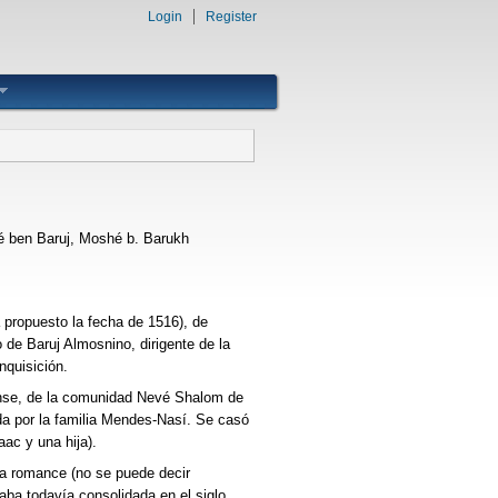
Login
Register
 ben Baruj, Moshé b. Barukh
 propuesto la fecha de 1516), de
o de Baruj Almosnino, dirigente de la
nquisición.
nse, de la comunidad Nevé Shalom de
da por la familia Mendes-Nasí. Se casó
ac y una hija).
ua romance (no se puede decir
aba todavía consolidada en el siglo