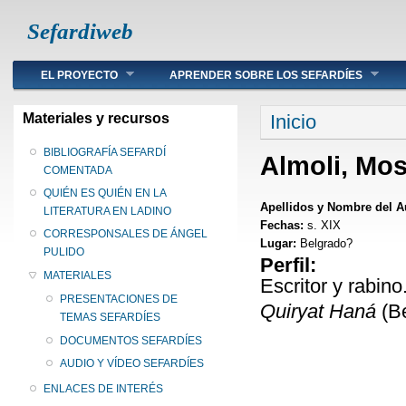
Sefardiweb
Main menu
EL PROYECTO
APRENDER SOBRE LOS SEFARDÍES
Se encuentra ust
Materiales y recursos
Inicio
BIBLIOGRAFÍA SEFARDÍ
Almoli, Mo
COMENTADA
QUIÉN ES QUIÉN EN LA
Apellidos y Nombre del A
LITERATURA EN LADINO
Fechas:
s. XIX
CORRESPONSALES DE ÁNGEL
Lugar:
Belgrado?
PULIDO
Perfil:
MATERIALES
Escritor y rabin
PRESENTACIONES DE
Quiryat Haná
(Be
TEMAS SEFARDÍES
DOCUMENTOS SEFARDÍES
AUDIO Y VÍDEO SEFARDÍES
ENLACES DE INTERÉS