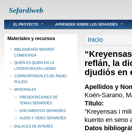
Sefardiweb
Main menu
EL PROYECTO
APRENDER SOBRE LOS SEFARDÍES
Se encuentra ust
Materiales y recursos
Inicio
BIBLIOGRAFÍA SEFARDÍ
“Kreyensas 
COMENTADA
reflán, la d
QUIÉN ES QUIÉN EN LA
LITERATURA EN LADINO
djudiós en
CORRESPONSALES DE ÁNGEL
PULIDO
Apellidos y No
MATERIALES
Koén-Sarano, Ma
PRESENTACIONES DE
Título:
TEMAS SEFARDÍES
“Kreyensas i mili
DOCUMENTOS SEFARDÍES
kuento en seno a
AUDIO Y VÍDEO SEFARDÍES
Datos bibliográ
ENLACES DE INTERÉS