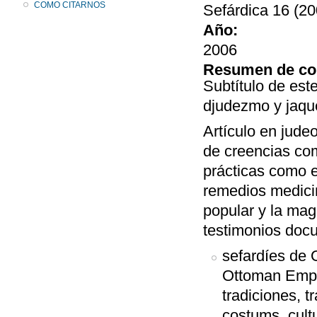
COMO CITARNOS
Sefárdica 16 (20
Año:
2006
Resumen de co
Subtítulo de est
djudezmo y jaque
Artículo en jude
de creencias co
prácticas como 
remedios medici
popular y la magi
testimonios docu
sefardíes de 
Ottoman Empir
tradiciones, t
costums, cultu