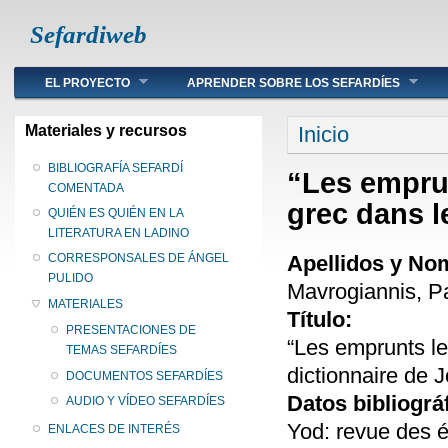
Sefardiweb
Main menu
EL PROYECTO
APRENDER SOBRE LOS SEFARDÍES
Se encuentra ust
Materiales y recursos
Inicio
BIBLIOGRAFÍA SEFARDÍ
“Les empru
COMENTADA
grec dans 
QUIÉN ES QUIÉN EN LA
LITERATURA EN LADINO
Apellidos y No
CORRESPONSALES DE ÁNGEL
PULIDO
Mavrogiannis, P
MATERIALES
Título:
PRESENTACIONES DE
“Les emprunts le
TEMAS SEFARDÍES
dictionnaire de
DOCUMENTOS SEFARDÍES
Datos bibliográ
AUDIO Y VÍDEO SEFARDÍES
Yod: revue des é
ENLACES DE INTERÉS