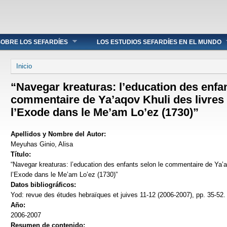
OBRE LOS SEFARDÍES
LOS ESTUDIOS SEFARDÍES EN EL MUNDO
Se encuentra usted aquí
Inicio
“Navegar kreaturas: l’education des enfan
commentaire de Ya’aqov Khuli des livres 
l’Exode dans le Me’am Lo’ez (1730)”
Apellidos y Nombre del Autor:
Meyuhas Ginio, Alisa
Título:
“Navegar kreaturas: l’education des enfants selon le commentaire de Ya’a
l’Exode dans le Me’am Lo’ez (1730)”
Datos bibliográficos:
Yod: revue des études hebraïques et juives 11-12 (2006-2007), pp. 35-52.
Año:
2006-2007
Resumen de contenido: