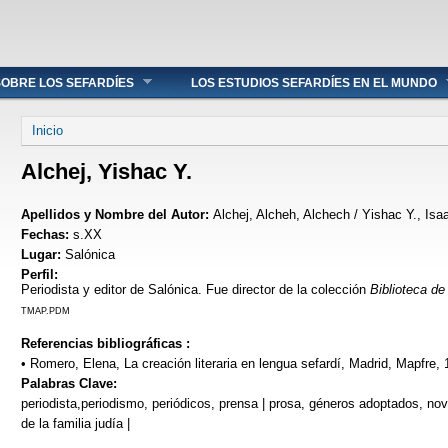
OBRE LOS SEFARDÍES
LOS ESTUDIOS SEFARDÍES EN EL MUNDO
Se encuentra usted aquí
Inicio
Alchej, Yishac Y.
Apellidos y Nombre del Autor:
Alchej, Alcheh, Alchech / Yishac Y., Isa
Fechas:
s.XX
Lugar:
Salónica
Perfil:
Periodista y editor de Salónica. Fue director de la colección
Biblioteca de 
TMAP.PDM
Referencias bibliográficas :
• Romero, Elena, La creación literaria en lengua sefardí, Madrid, Mapfre, 
Palabras Clave:
periodista,periodismo, periódicos, prensa | prosa, géneros adoptados, novel
de la familia judía |