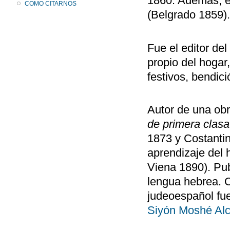
1860. Además, el
COMO CITARNOS
(Belgrado 1859).
Fue el editor del
propio del hogar
festivos, bendici
Autor de una obr
de primera clasa
1873 y Costantin
aprendizaje del
Viena 1890). Pub
lengua hebrea. O
judeoespañol fu
Siyón Moshé Alc