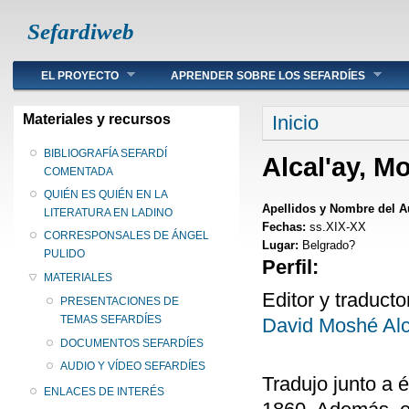
Sefardiweb
Main menu
EL PROYECTO
APRENDER SOBRE LOS SEFARDÍES
Se encuentra ust
Materiales y recursos
Inicio
BIBLIOGRAFÍA SEFARDÍ
Alcal'ay, M
COMENTADA
QUIÉN ES QUIÉN EN LA
Apellidos y Nombre del A
LITERATURA EN LADINO
Fechas:
ss.XIX-XX
CORRESPONSALES DE ÁNGEL
Lugar:
Belgrado?
PULIDO
Perfil:
MATERIALES
Editor y traduct
PRESENTACIONES DE
TEMAS SEFARDÍES
David Moshé Alca
DOCUMENTOS SEFARDÍES
AUDIO Y VÍDEO SEFARDÍES
Tradujo junto a é
ENLACES DE INTERÉS