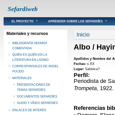
Sefardiweb
Main menu
EL PROYECTO
APRENDER SOBRE LOS SEFARDÍES
Se encuentra ust
Materiales y recursos
Inicio
BIBLIOGRAFÍA SEFARDÍ
Albo / Hayi
COMENTADA
QUIÉN ES QUIÉN EN LA
Apellidos y Nombre del A
LITERATURA EN LADINO
Fechas:
s.XX
CORRESPONSALES DE ÁNGEL
Lugar:
Salónica?
PULIDO
Perfil:
MATERIALES
Periodista de Sa
PRESENTACIONES DE
Trompeta
, 1922.
TEMAS SEFARDÍES
DOCUMENTOS SEFARDÍES
AUDIO Y VÍDEO SEFARDÍES
Referencias bib
ENLACES DE INTERÉS