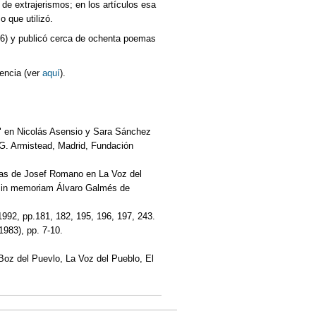
 de extrajerismos; en los artículos esa
 que utilizó.
6) y publicó cerca de ochenta poemas
encia (ver
aquí
).
4" en Nicolás Asensio y Sara Sánchez
 G. Armistead, Madrid, Fundación
emas de Josef Romano en La Voz del
as in memoriam Álvaro Galmés de
 1992, pp.181, 182, 195, 196, 197, 243.
1983), pp. 7-10.
a Boz del Puevlo, La Voz del Pueblo, El