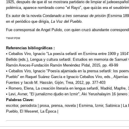
1925, después de que él se mostrara partidario de limpiar el judeoespañol
polémica, aparece nombrado como "el Rayo", que quizás era el seudónimo
Es autor de la novela
Condanado a tres semanas de prisión
(Esmirna 189
en el periódico que dirigía,
La Voz del Pueblo
.
Fue corresponsal de Angel Pulido, con quien cruzó abundante correspond
TMAP.PDM
Referencias bibliográficas :
• Ceballos Viro, Ignacio "La poesía sefardí en Esmirna entre 1909 y 191
Bellido (eds.), Lengua y cultura sefardí. Estudios en memoria de Samuel
Ramón Areces-Fundación Ramón Menéndez Pidal, 2015, pp. 49-99
• Ceballos Viro, Ignacio "Poesía aljamiada en la prensa sefardí: los po
Pueblo" en Raquel Suárez García e Ignacio Ceballos Viro, eds., Aljamí
Fuentes y Iacob M. Hassán, Gijón, Trea, 2012, pp. 377-403
• Romero, Elena, La creación literaria en lengua sefardí, Madrid, Mapfre,
• Levi, Avner, "El jurnalizmo djudio en Izmir", Aki Yerushalayim 16 (enero 
Palabras Clave:
escritor, periodista | prosa, prensa, novela | Esmirna, Izmir, Salónica | L
Pueblo, El Meseret, La Época |