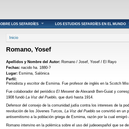
OBRE LOS SEFARDÍES
LOS ESTUDIOS SEFARDÍES EN EL MUNDO
Se encuentra usted aquí
Inicio
Romano, Yosef
Apellidos y Nombre del Autor:
Romano / Josef, Yosef / El Rayo
Fechas:
nacido ha. 1880-?
Lugar:
Esmirna, Salónica
Perfil:
Periodista y escritor de Esmirna. Fue profesor de inglés en la Scotch Mi
Fue colaborador del periódico
El Meseret
de Alexandr Ben-Guiat y corres
1908 fundó
La Voz del Pueblo
, que duró hasta 1914.
Defensor del consejo de la comunidad judía contra los intereses de la pod
revolución de los Jóvenes Turcos,
La Voz del Pueblo
se convirtió en un p
antisemitismo a la población griega de Esmirna, razón por la cual emigró 
Romano intervino en la polémica sobre el uso del judeoespañol que se de