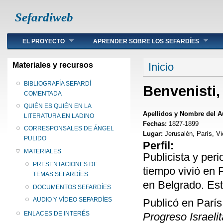
Sefardiweb
Main menu
EL PROYECTO
APRENDER SOBRE LOS SEFARDÍES
Se encuentra ust
Materiales y recursos
Inicio
BIBLIOGRAFÍA SEFARDÍ
Benvenisti,
COMENTADA
QUIÉN ES QUIÉN EN LA
Apellidos y Nombre del A
LITERATURA EN LADINO
Fechas:
1827-1899
CORRESPONSALES DE ÁNGEL
Lugar:
Jerusalén, París, V
PULIDO
Perfil:
MATERIALES
Publicista y per
PRESENTACIONES DE
tiempo vivió en 
TEMAS SEFARDÍES
en Belgrado. Est
DOCUMENTOS SEFARDÍES
AUDIO Y VÍDEO SEFARDÍES
Publicó en París
ENLACES DE INTERÉS
Progreso Israelit