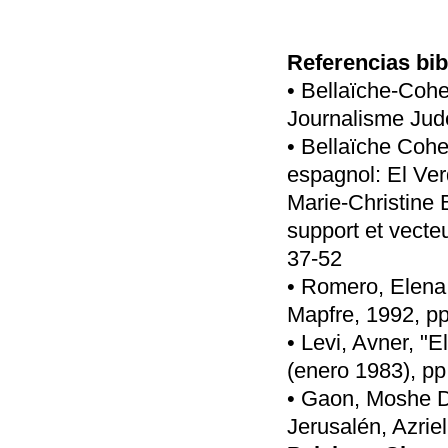
Referencias bib
• Bellaïche-Cohe
Journalisme Judé
• Bellaïche Cohe
espagnol: El Ver
Marie-Christine 
support et vecteu
37-52
• Romero, Elena,
Mapfre, 1992, pp
• Levi, Avner, "E
(enero 1983), pp
• Gaon, Moshe Da
Jerusalén, Azriel