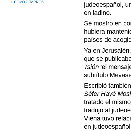
COMO CITARNOS
judeoespañol, un
en ladino.
Se mostró en co
hubiera mantenid
países de acogi
Ya en Jerusalén,
que se publicaba
Tsión
'el mensaj
subtítulo Mevase
Escribió también
Séfer Hayé Mosh
tratado el mism
tradujo al judeo
Viena tuvo rela
en judeoespañol